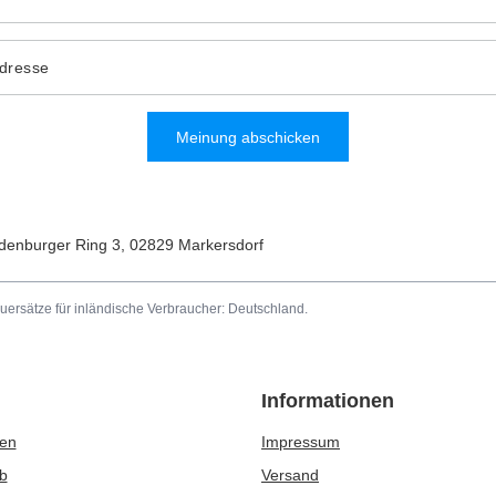
Adresse
Meinung abschicken
denburger Ring 3
,
02829
Markersdorf
uersätze für inländische Verbraucher:
Deutschland
.
Informationen
ren
Impressum
b
Versand