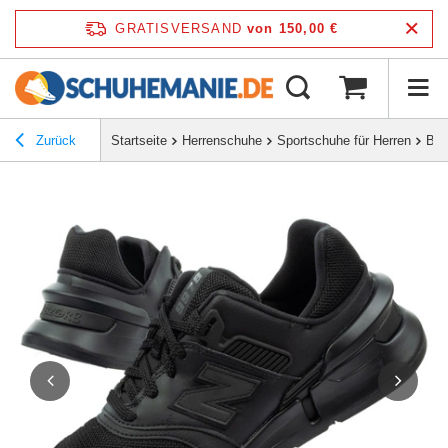
GRATISVERSAND
von 150,00 €
Zurück
Startseite
Herrenschuhe
Sportschuhe für Herren
But