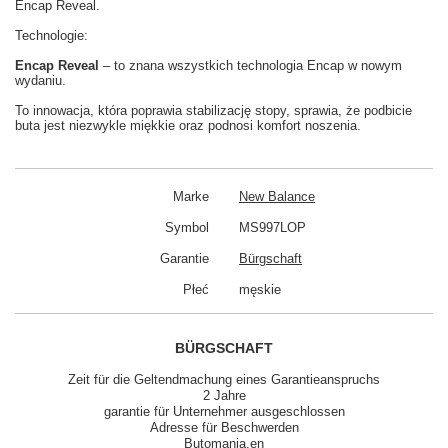
Encap Reveal.
Technologie:
Encap Reveal
– to znana wszystkich technologia Encap w nowym
wydaniu.
To innowacja, która poprawia stabilizację stopy, sprawia, że podbicie
buta jest niezwykle miękkie oraz podnosi komfort noszenia.
Marke
New Balance
Symbol
MS997LOP
Garantie
Bürgschaft
Płeć
męskie
BÜRGSCHAFT
Zeit für die Geltendmachung eines Garantieanspruchs
2 Jahre
garantie für Unternehmer ausgeschlossen
Adresse für Beschwerden
Butomania.en