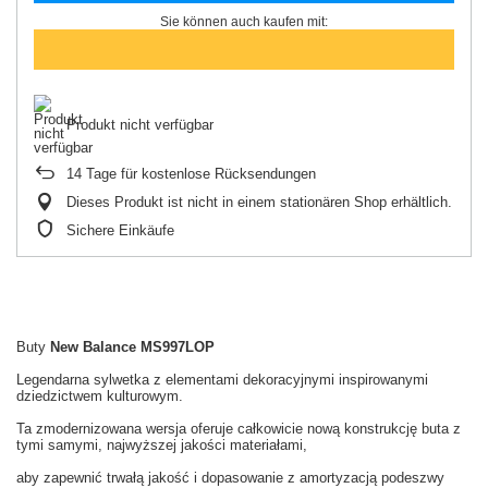
Sie können auch kaufen mit:
Produkt nicht verfügbar
14
Tage für kostenlose Rücksendungen
Dieses Produkt ist nicht in einem stationären Shop erhältlich.
Sichere Einkäufe
Buty
New Balance MS997LOP
Legendarna sylwetka z elementami dekoracyjnymi inspirowanymi
dziedzictwem kulturowym.
Ta zmodernizowana wersja oferuje całkowicie nową konstrukcję buta z
tymi samymi, najwyższej jakości materiałami,
aby zapewnić trwałą jakość i dopasowanie z amortyzacją podeszwy