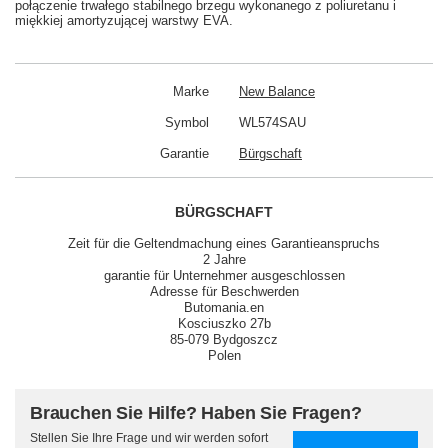
połączenie trwałego stabilnego brzegu wykonanego z poliuretanu i
miękkiej amortyzującej warstwy EVA.
Marke
New Balance
Symbol
WL574SAU
Garantie
Bürgschaft
BÜRGSCHAFT
Zeit für die Geltendmachung eines Garantieanspruchs
2 Jahre
garantie für Unternehmer ausgeschlossen
Adresse für Beschwerden
Butomania.en
Kosciuszko 27b
85-079 Bydgoszcz
Polen
Brauchen Sie Hilfe? Haben Sie Fragen?
Stellen Sie Ihre Frage und wir werden sofort