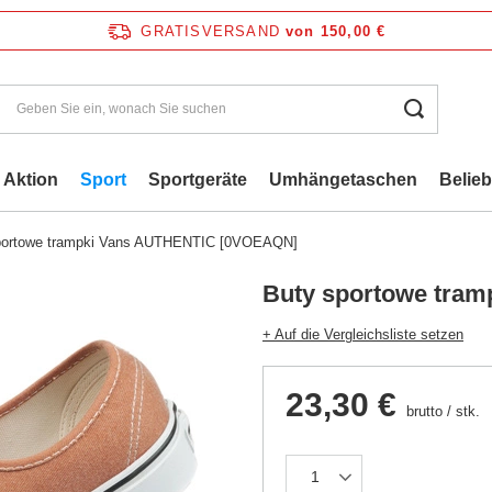
GRATISVERSAND
von 150,00 €
Aktion
Sport
Sportgeräte
Umhängetaschen
Belie
portowe trampki Vans AUTHENTIC [0VOEAQN]
Buty sportowe tra
+ Auf die Vergleichsliste setzen
23,30 €
brutto
/
stk.