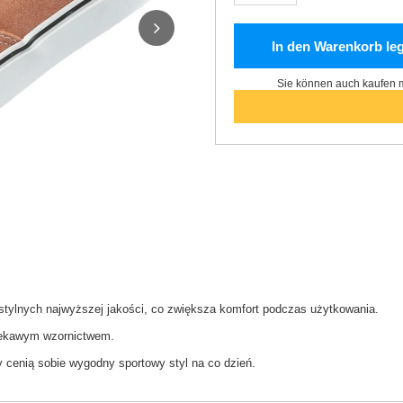
In den Warenkorb le
Sie können auch kaufen m
stylnych najwyższej jakości, co zwiększa komfort podczas użytkowania.
ciekawym wzornictwem.
zy cenią sobie wygodny sportowy styl na co dzień.