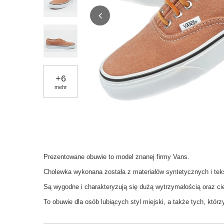
+
6
mehr
Prezentowane obuwie to model znanej firmy Vans.
Cholewka wykonana została z materiałów syntetycznych i tek
Są wygodne i charakteryzują się dużą wytrzymałością oraz 
To obuwie dla osób lubiących styl miejski, a także tych, któr