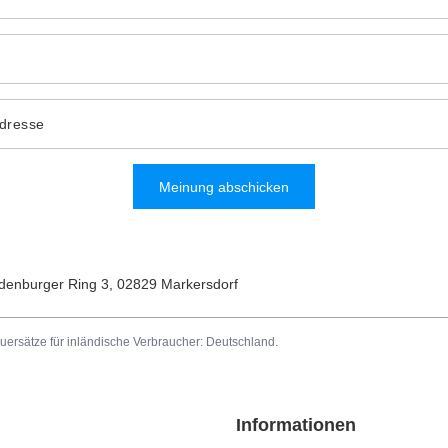
Adresse
Meinung abschicken
denburger Ring 3
,
02829
Markersdorf
uersätze für inländische Verbraucher:
Deutschland
.
Informationen