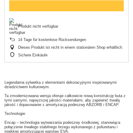
Produkt nicht verfügbar
14
Tage für kostenlose Rücksendungen
Dieses Produkt ist nicht in einem stationären Shop erhältlich.
Sichere Einkäufe
Legendarna sylwetka z elementami dekoracyjnymi inspirowanymi
dziedzictwem kulturowym.
Ta zmodernizowana wersja oferuje całkowicie nową konstrukcję buta z
tymi samymi, najwyższej jakości materiałami, aby zapewnić trwałą
jakość i dopasowanie z amortyzacją podeszwy ABZORB i ENCAP.
Technologie:
Encap – technologia wytwarzania podeszwy środkowej, stanowiąca
połączenie trwałego stabilnego brzegu wykonanego z poliuretanu i
miękkiej amortyzującej warstwy EVA.