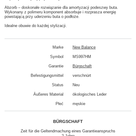
Abzorb – doskonałe rozwiązanie dla amortyzacji podeszwy buta.
Wykonany z polimeru komponent absorbuje i rozprasza energię
powstającą przy uderzeniu buta o podłoże.
Idealne obuwie do każdej stylizacji.
Marke
New Balance
Symbol
MS997HM
Garantie
Bürgschaft
Befestigungsmittel
verschnürt
Status
Neu
Äußeres Material
ökologisches Leder
Płeć
męskie
BÜRGSCHAFT
Zeit für die Geltendmachung eines Garantieanspruchs
2 Jahre