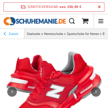
GRATISVERSAND
von 150,00 €
Zurück
Startseite
Herrenschuhe
Sportschuhe für Herren
But