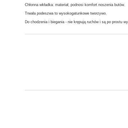
Chłonna wkładka: materiał, podnosi komfort noszenia butów.
Trwała podeszwa to wysokogatunkowe tworzywo.
Do chodzenia i biegania - nie krępują ruchów i są po prostu w