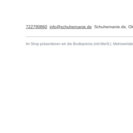
722790860
info@schuhemanie.de
Schuhemanie.de
,
Ol
Im Shop präsentieren wir die Bruttopreise (mit MwSt.)..
Mehrwertste
Bestellungen
Konto
Bestellungsstatus
Registrie
Nachverfolgung der Sendung
Warenkor
Ich möchte die Ware reklamieren.
Einkaufsli
Ich möchte die Ware zurückgeben.
Liste der
Ich möchte die Ware umtauschen.
Transakti
Kontakt
Meine Ra