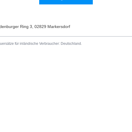
denburger Ring 3
,
02829
Markersdorf
uersätze für inländische Verbraucher:
Deutschland
.
Informationen
ren
Impressum
b
Versand
sten
Zahlungsbedingungen und Provi
 gekauften Produkte
AGB
onsverlauf
Datenschutz
batte
Rücktritt vom Vertrag