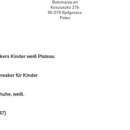
Butomania.en
Kosciuszko 27b
85-079 Bydgoszcz
Polen
ers Kinder weiß Plateau
eaker für Kinder
huhe, weiß.
47]