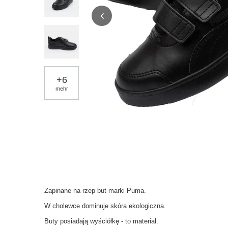
+
6
mehr
Zapinane na rzep but marki Puma.
W cholewce dominuje skóra ekologiczna.
Buty posiadają wyściółkę - to materiał.