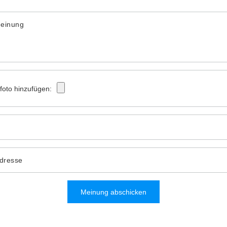
Meinung
tfoto hinzufügen:
Adresse
Meinung abschicken