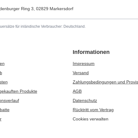
denburger Ring 3
,
02829
Markersdorf
uersätze für inländische Verbraucher:
Deutschland
.
Informationen
ren
Impressum
b
Versand
sten
Zahlungsbedingungen und Provi
 gekauften Produkte
AGB
onsverlauf
Datenschutz
batte
Rücktritt vom Vertrag
r
Cookies verwalten