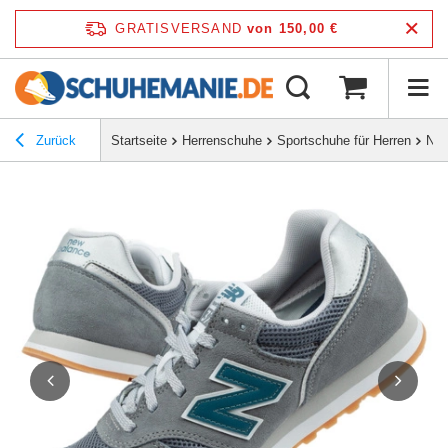
GRATISVERSAND
von 150,00 €
Zurück
Startseite
Herrenschuhe
Sportschuhe für Herren
New