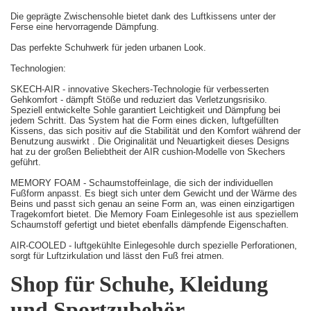
Die geprägte Zwischensohle bietet dank des Luftkissens unter der
Ferse eine hervorragende Dämpfung.
Das perfekte Schuhwerk für jeden urbanen Look.
Technologien:
SKECH-AIR - innovative Skechers-Technologie für verbesserten
Gehkomfort - dämpft Stöße und reduziert das Verletzungsrisiko.
Speziell entwickelte Sohle garantiert Leichtigkeit und Dämpfung bei
jedem Schritt. Das System hat die Form eines dicken, luftgefüllten
Kissens, das sich positiv auf die Stabilität und den Komfort während der
Benutzung auswirkt . Die Originalität und Neuartigkeit dieses Designs
hat zu der großen Beliebtheit der AIR cushion-Modelle von Skechers
geführt.
MEMORY FOAM - Schaumstoffeinlage, die sich der individuellen
Fußform anpasst. Es biegt sich unter dem Gewicht und der Wärme des
Beins und passt sich genau an seine Form an, was einen einzigartigen
Tragekomfort bietet. Die Memory Foam Einlegesohle ist aus speziellem
Schaumstoff gefertigt und bietet ebenfalls dämpfende Eigenschaften.
AIR-COOLED - luftgekühlte Einlegesohle durch spezielle Perforationen,
sorgt für Luftzirkulation und lässt den Fuß frei atmen.
Shop für Schuhe, Kleidung
und Sportzubehör