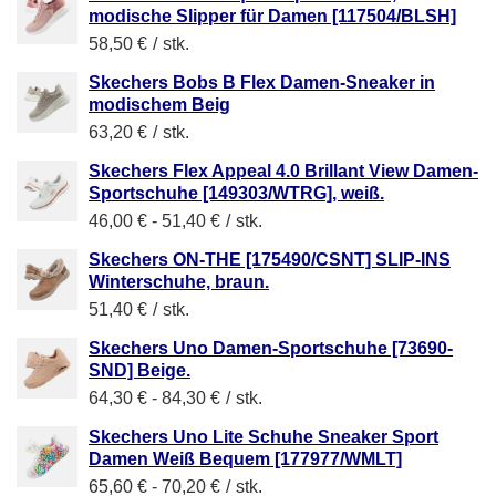
modische Slipper für Damen [117504/BLSH]
58,50 €
/
stk.
Skechers Bobs B Flex Damen-Sneaker in
modischem Beig
63,20 €
/
stk.
Skechers Flex Appeal 4.0 Brillant View Damen-
Sportschuhe [149303/WTRG], weiß.
46,00 €
-
51,40 €
/
stk.
Skechers ON-THE [175490/CSNT] SLIP-INS
Winterschuhe, braun.
51,40 €
/
stk.
Skechers Uno Damen-Sportschuhe [73690-
SND] Beige.
64,30 €
-
84,30 €
/
stk.
Skechers Uno Lite Schuhe Sneaker Sport
Damen Weiß Bequem [177977/WMLT]
65,60 €
-
70,20 €
/
stk.