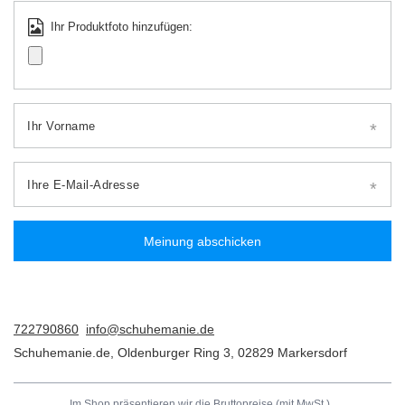
Ihr Produktfoto hinzufügen:
Ihr Vorname
Ihre E-Mail-Adresse
Meinung abschicken
722790860
info@schuhemanie.de
Schuhemanie.de
,
Oldenburger Ring 3
,
02829
Markersdorf
Im Shop präsentieren wir die Bruttopreise (mit MwSt.)..