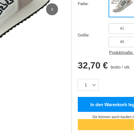
Farbe
41
Größe
45
Produktmaße 
32,70 €
brutto
/
stk.
In den Warenkorb le
Sie können auch kaufen m