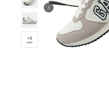
+
6
mehr