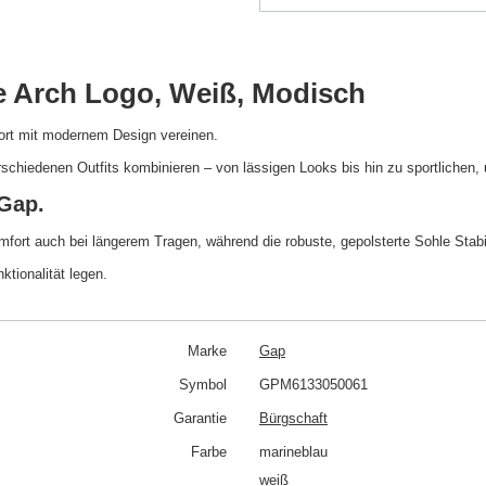
e Arch Logo, Weiß, Modisch
ort mit modernem Design vereinen.
rschiedenen Outfits kombinieren – von lässigen Looks bis hin zu sportlichen,
Gap.
ort auch bei längerem Tragen, während die robuste, gepolsterte Sohle Stabi
ktionalität legen.
Marke
Gap
Symbol
GPM6133050061
Garantie
Bürgschaft
Farbe
marineblau
weiß