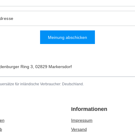
Adresse
Meinung abschicken
denburger Ring 3
,
02829
Markersdorf
uersätze für inländische Verbraucher:
Deutschland
.
Informationen
ren
Impressum
b
Versand