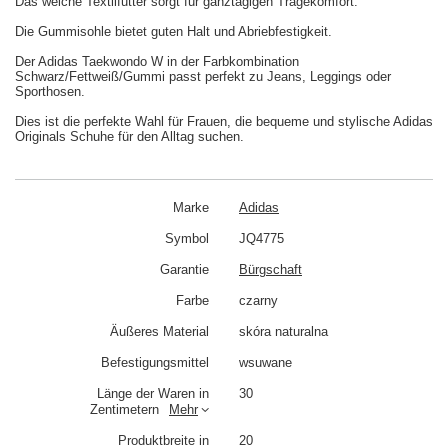
Das weiche Textilfutter sorgt für ganztägigen Tragekomfort.
Die Gummisohle bietet guten Halt und Abriebfestigkeit.
Der Adidas Taekwondo W in der Farbkombination
Schwarz/Fettweiß/Gummi passt perfekt zu Jeans, Leggings oder
Sporthosen.
Dies ist die perfekte Wahl für Frauen, die bequeme und stylische Adidas
Originals Schuhe für den Alltag suchen.
Marke
Adidas
Symbol
JQ4775
Garantie
Bürgschaft
Farbe
czarny
Äußeres Material
skóra naturalna
Befestigungsmittel
wsuwane
Länge der Waren in
30
Zentimetern
Mehr
Produktbreite in
20