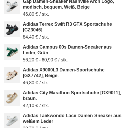
Gap Damen-Sneaker Nashville Arch Logo,
modisch, bequem, Weiß, Beige
46,80 €
/
stk.
Adidas Terrex Swift R3 GTX Sportschuhe
[GZ3046]
84,40 €
/
stk.
Adidas Campus 00s Damen-Sneaker aus
Leder, Grün
56,20 €
-
60,90 €
/
stk.
Adidas X9000L3 Damen-Sportschuhe
[GX7742], Beige.
46,80 €
/
stk.
Adidas City Marathon Sportschuhe [GX9011],
braun.
42,10 €
/
stk.
Adidas Taekwondo Lace Damen-Sneaker aus
weißem Leder